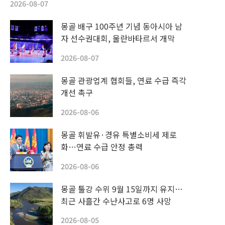
2026-08-07
몽골 배구 100주년 기념 동아시아 남
자 선수권대회, 울란바타르서 개막
2026-08-07
몽골 관광업계 협회들, 연료 수급 즉각
개선 촉구
2026-08-06
몽골 휘발유·경유 특별소비세 제로
화…연료 수급 안정 총력
2026-08-06
몽골 툴강 수위 9월 15일까지 유지…
최근 사흘간 수난사고로 6명 사망
2026-08-05