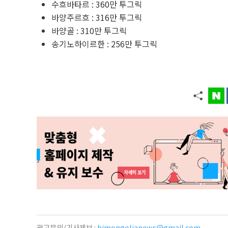
수흐바타르 : 360만 투그릭
바양주르흐 : 316만 투그릭
바양골 : 310만 투그릭
송기노하이르한 : 256만 투그릭
광고문의/기사제보 :
himongolianews@gmail.com