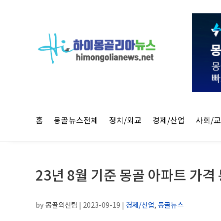
홈
몽골뉴스전체
정치/외교
경제/산업
사회/
23년 8월 기준 몽골 아파트 가격
by
몽골외신팀
|
2023-09-19
|
경제/산업
,
몽골뉴스