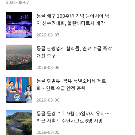
2026-08-07
몽골 배구 100주년 기념 동아시아 남
자 선수권대회, 울란바타르서 개막
2026-08-07
몽골 관광업계 협회들, 연료 수급 즉각
개선 촉구
2026-08-06
몽골 휘발유·경유 특별소비세 제로
화…연료 수급 안정 총력
2026-08-06
몽골 툴강 수위 9월 15일까지 유지…
최근 사흘간 수난사고로 6명 사망
2026-08-05