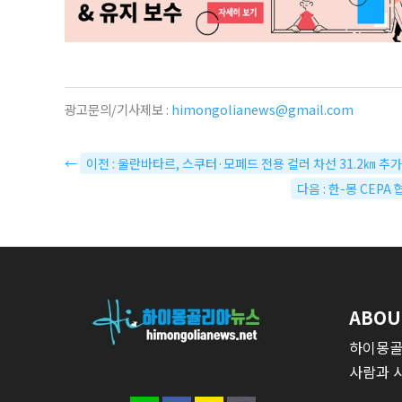
광고문의/기사제보 :
himongolianews@gmail.com
←
이전 : 울란바타르, 스쿠터·모페드 전용 컬러 차선 31.2㎞ 추
다음 : 한-몽 CE
ABOU
하이몽골
사람과 