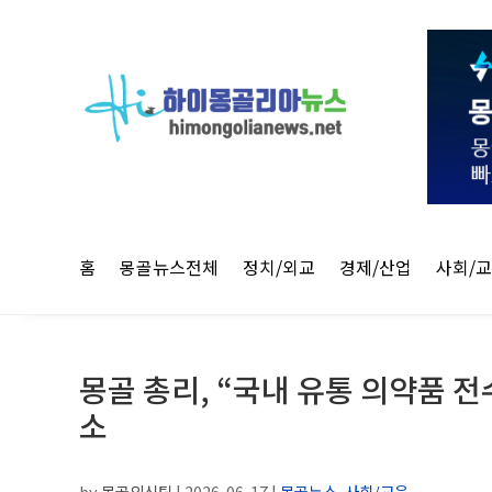
홈
몽골뉴스전체
정치/외교
경제/산업
사회/
몽골 총리, “국내 유통 의약품 
소
by
몽골외신팀
|
2026-06-17
|
몽골뉴스
,
사회/교육