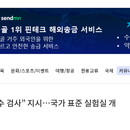
교육
문화/스포츠/이벤트
여행/항공
한몽교류
국제
커뮤
전수 검사” 지시…국가 표준 실험실 개