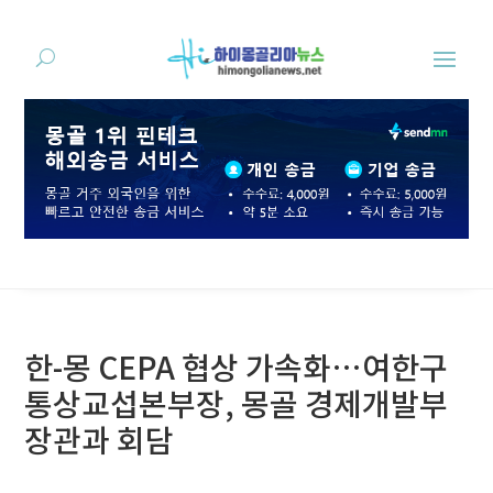
한-몽 CEPA 협상 가속화…여한구
통상교섭본부장, 몽골 경제개발부
장관과 회담