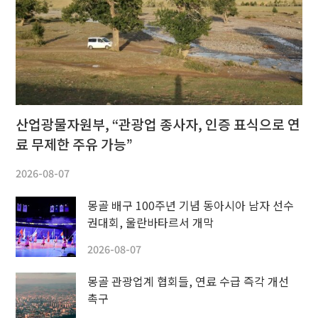
산업광물자원부, “관광업 종사자, 인증 표식으로 연
료 무제한 주유 가능”
2026-08-07
몽골 배구 100주년 기념 동아시아 남자 선수
권대회, 울란바타르서 개막
2026-08-07
몽골 관광업계 협회들, 연료 수급 즉각 개선
촉구