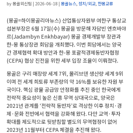
by
몽골외신팀
|
2026-06-18
|
몽골뉴스
,
정치/외교
,
한몽교류
(몽골=하이몽골리아뉴스) 산업통상자원부 여한구 통상교
섭본부장은 6월 17일(수) 몽골을 방문해 자담빈 엔흐바야
르(Jadambyn Enkhbayar) 몽골 경제개발부 장관과
한-몽 통상장관 회담을 개최했다. 이번 회담에서는 양국
간 경제협력 확대 방안과 한-몽 포괄적경제동반자협정
(CEPA) 협상 진전을 위한 세부 입장 조율이 이뤄졌다.
몽골은 구리 매장량 세계 7위, 몰리브덴 생산량 세계 9위
이며 전 세계 희토류 부존량의 약 16%를 보유한 자원 부
국이다. 핵심 광물 공급망 안정화를 추진 중인 한국에게
전략적 중요성이 높은 신흥 무역 상대국으로, 양국은
2021년 관계를 ‘전략적 동반자’로 격상한 이후 정치·경
제·문화 전반에서 협력을 강화해 왔다. 다만 교역·투자
확대를 제도적으로 뒷받침할 별도의 무역협정이 없어
2023년 11월부터 CEPA 체결을 추진해 왔다.