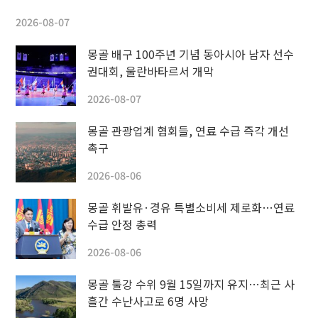
2026-08-07
몽골 배구 100주년 기념 동아시아 남자 선수
권대회, 울란바타르서 개막
2026-08-07
몽골 관광업계 협회들, 연료 수급 즉각 개선
촉구
2026-08-06
몽골 휘발유·경유 특별소비세 제로화…연료
수급 안정 총력
2026-08-06
몽골 툴강 수위 9월 15일까지 유지…최근 사
흘간 수난사고로 6명 사망