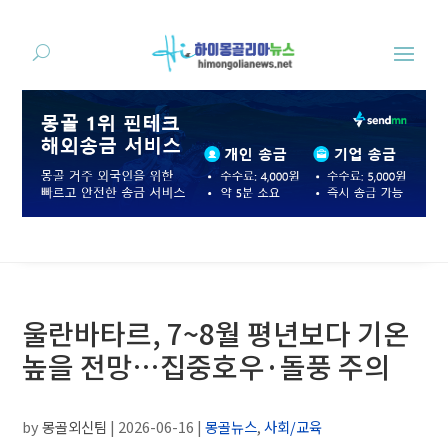
울란바타르, 7~8월 평년보다 기온
높을 전망…집중호우·돌풍 주의
by
몽골외신팀
|
2026-06-16
|
몽골뉴스
,
사회/교육