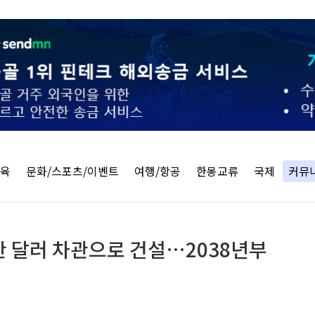
교육
문화/스포츠/이벤트
여행/항공
한몽교류
국제
커뮤
0만 달러 차관으로 건설…2038년부