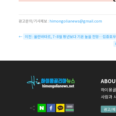
광고문의/기사제보 :
himongolianews@gmail.com
←
이전 : 울란바타르, 7~8월 평년보다 기온 높을 전망…집중호
ABOU
하이몽골
사람과 
광고/제