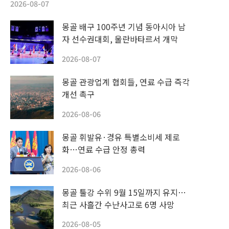
2026-08-07
몽골 배구 100주년 기념 동아시아 남
자 선수권대회, 울란바타르서 개막
2026-08-07
몽골 관광업계 협회들, 연료 수급 즉각
개선 촉구
2026-08-06
몽골 휘발유·경유 특별소비세 제로
화…연료 수급 안정 총력
2026-08-06
몽골 툴강 수위 9월 15일까지 유지…
최근 사흘간 수난사고로 6명 사망
2026-08-05