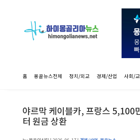
홈
몽골뉴스전체
정치/외교
경제/산업
사회/
야르막 케이블카, 프랑스 5,10
터 원금 상환
by
몽골외신팀
|
2026-06-17
|
경제/산업
,
몽골뉴스