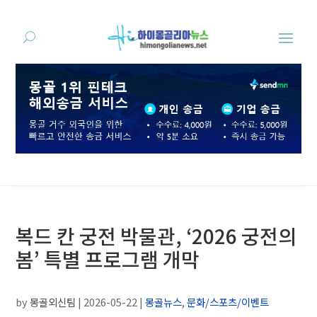
복드 칸 궁전 박물관, ‘2026 궁전의
봄’ 특별 프로그램 개막
by
몽골외신팀
|
2026-05-22
|
몽골뉴스
,
문화/스포츠/이벤트