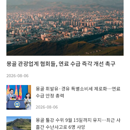
몽골 관광업계 협회들, 연료 수급 즉각 개선 촉구
2026-08-06
몽골 휘발유·경유 특별소비세 제로화…연료
수급 안정 총력
2026-08-06
몽골 툴강 수위 9월 15일까지 유지…최근 사
흘간 수난사고로 6명 사망