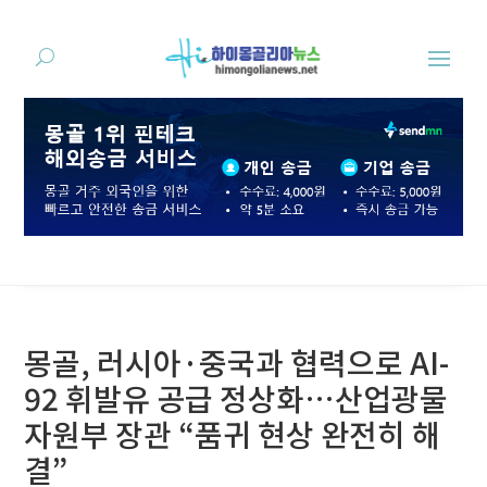
몽골, 러시아·중국과 협력으로 AI-
92 휘발유 공급 정상화…산업광물
자원부 장관 “품귀 현상 완전히 해
결”