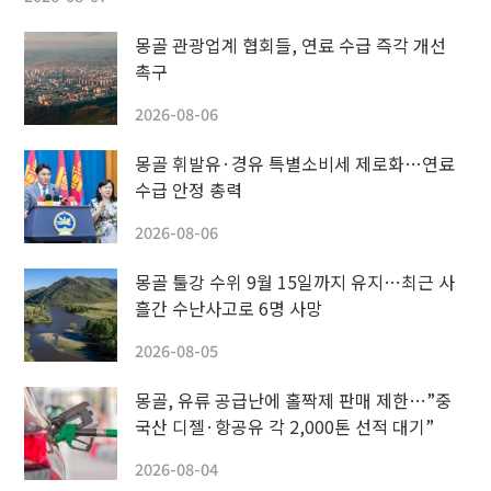
몽골 관광업계 협회들, 연료 수급 즉각 개선
촉구
2026-08-06
몽골 휘발유·경유 특별소비세 제로화…연료
수급 안정 총력
2026-08-06
몽골 툴강 수위 9월 15일까지 유지…최근 사
흘간 수난사고로 6명 사망
2026-08-05
몽골, 유류 공급난에 홀짝제 판매 제한…”중
국산 디젤·항공유 각 2,000톤 선적 대기”
2026-08-04