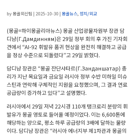
by
몽골외신팀
|
2025-10-30
|
몽골뉴스
,
정치/외교
(몽골=하이몽골리아뉴스) 몽골 산업광물자원부 장관 담
디냠(Г.Дамдинням)은 29일 정부 회의 후 가진 기자회
견에서 “AI-92 휘발유 품귀 현상을 완전히 해결하고 공급
을 정상 수준으로 되돌렸다”고 29일 밝혔다.
담디냠 장관은 “몽골 잔단샤타르(Г.Занданшатар) 총
리가 지난 목요일과 금요일 러시아 정부 수반 미하일 미슈
스틴과 연락해 구체적인 지원을 요청했으며, 그 결과 연료
공급량이 증가하고 있다”고 설명했다.
러시아에서 29일 저녁 22시경 110개 탱크로리 분량의 휘
발유가 몽골 영토로 들어올 예정이었다. 이는 6,600톤에
해당하는 양으로, 평소 하루 공급량의 3배에 달하는 물량
이다. 담디냠 장관은 “러시아 에너지부 제1차관과 몽골의