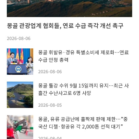
몽골 관광업계 협회들, 연료 수급 즉각 개선 촉구
2026-08-06
몽골 휘발유·경유 특별소비세 제로화…연료
수급 안정 총력
2026-08-06
몽골 툴강 수위 9월 15일까지 유지…최근 사
흘간 수난사고로 6명 사망
2026-08-05
몽골, 유류 공급난에 홀짝제 판매 제한…”중
국산 디젤·항공유 각 2,000톤 선적 대기”
2026-08-04