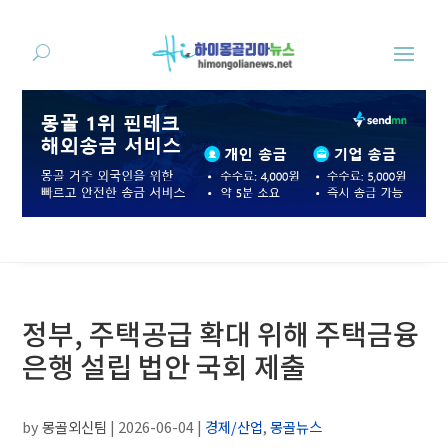
정부, 주택공급 확대 위해 주택금융
은행 설립 법안 국회 제출
by
몽골외신팀
|
2026-06-04
|
경제/산업
,
몽골뉴스