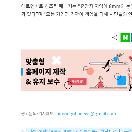
에르덴바트 친조릭 매니저는 “휴양지 지역에 8mm의 눈이
가 있다”며 “모든 기업과 기관이 책임을 다해 시민들의 
광고문의/기사제보 :
himongolianews@gmail.com
←
이전 : 울란바토르시 야르막 지역 녹물 문제 해결 나선다... 규