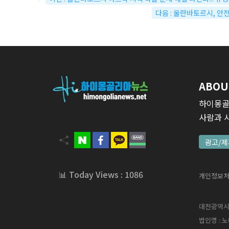
다음 : 울란바토르시, 안
ABOU
하이몽골
사람과 
광고/제
📊 Today Views : 1086
개인정보
대전광역시 서
법인명 : 노