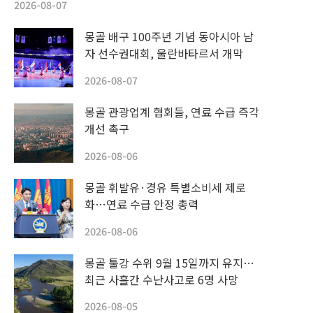
2026-08-07
몽골 배구 100주년 기념 동아시아 남
자 선수권대회, 울란바타르서 개막
2026-08-07
몽골 관광업계 협회들, 연료 수급 즉각
개선 촉구
2026-08-06
몽골 휘발유·경유 특별소비세 제로
화…연료 수급 안정 총력
2026-08-06
몽골 툴강 수위 9월 15일까지 유지…
최근 사흘간 수난사고로 6명 사망
2026-08-05