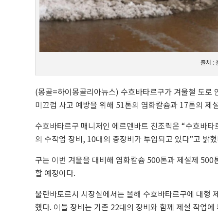
출처 :
(몽골=하이몽골리아뉴스) 수흐바타르구가 겨울철 도로 안
미끄럼 사고 예방을 위해 51톤의 염화칼슘과 17톤의 제
수흐바타르구 매니저인 에르덴바트 친조릭은 “수흐바타르구 
의 수작업 장비, 10대의 중장비가 투입되고 있다”고 밝혔
구는 이번 겨울을 대비해 염화칼슘 500톤과 제설제 50
할 예정이다.
울란바토르시 시장실에서는 올해 수흐바타르구에 대형 제설 
했다. 이들 장비는 기존 22대의 장비와 함께 제설 작업에