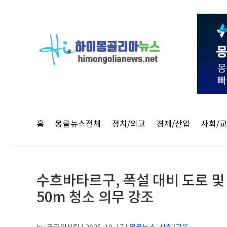
홈
몽골뉴스전체
정치/외교
경제/산업
사회/
수흐바타르구, 폭설 대비 도로 및
50m 청소 의무 강조
by
몽골외신팀
|
2025-10-17
|
몽골뉴스
,
사회/교육