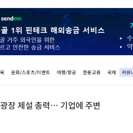
교육
문화/스포츠/이벤트
여행/항공
한몽교류
국제
커뮤
 광장 제설 총력… 기업에 주변