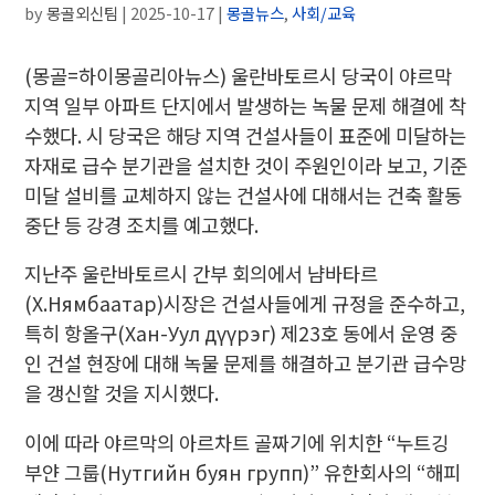
by
몽골외신팀
|
2025-10-17
|
몽골뉴스
,
사회/교육
(몽골=하이몽골리아뉴스) 울란바토르시 당국이 야르막
지역 일부 아파트 단지에서 발생하는 녹물 문제 해결에 착
수했다. 시 당국은 해당 지역 건설사들이 표준에 미달하는
자재로 급수 분기관을 설치한 것이 주원인이라 보고, 기준
미달 설비를 교체하지 않는 건설사에 대해서는 건축 활동
중단 등 강경 조치를 예고했다.
지난주 울란바토르시 간부 회의에서 냠바타르
(Х.Нямбаатар)시장은 건설사들에게 규정을 준수하고,
특히 항올구(Хан-Уул дүүрэг) 제23호 동에서 운영 중
인 건설 현장에 대해 녹물 문제를 해결하고 분기관 급수망
을 갱신할 것을 지시했다.
이에 따라 야르막의 아르차트 골짜기에 위치한 “누트깅
부얀 그룹(Нутгийн буян групп)” 유한회사의 “해피