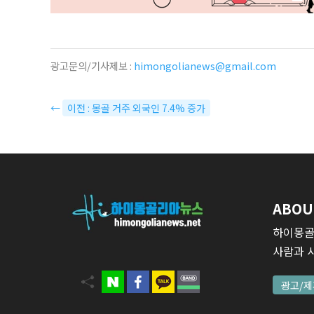
광고문의/기사제보 :
himongolianews@gmail.com
←
이전 : 몽골 거주 외국인 7.4% 증가
ABOU
하이몽골
사람과 
광고/제