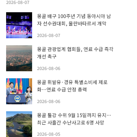
2026-08-07
몽골 배구 100주년 기념 동아시아 남
자 선수권대회, 울란바타르서 개막
2026-08-07
몽골 관광업계 협회들, 연료 수급 즉각
개선 촉구
2026-08-06
몽골 휘발유·경유 특별소비세 제로
화…연료 수급 안정 총력
2026-08-06
몽골 툴강 수위 9월 15일까지 유지…
최근 사흘간 수난사고로 6명 사망
2026-08-05