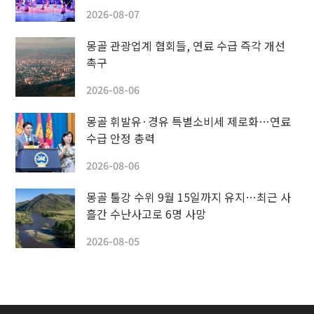
2026-08-07
몽골 관광업계 협회들, 연료 수급 즉각 개선
촉구
2026-08-06
몽골 휘발유·경유 특별소비세 제로화…연료
수급 안정 총력
2026-08-06
몽골 툴강 수위 9월 15일까지 유지…최근 사
흘간 수난사고로 6명 사망
2026-08-05