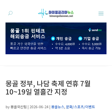
몽골 정부, 나담 축제 연휴 7월
10~19일 열흘간 지정
by
몽골외신팀
|
2026-06-24
|
몽골뉴스
,
문화/스포츠/이벤트