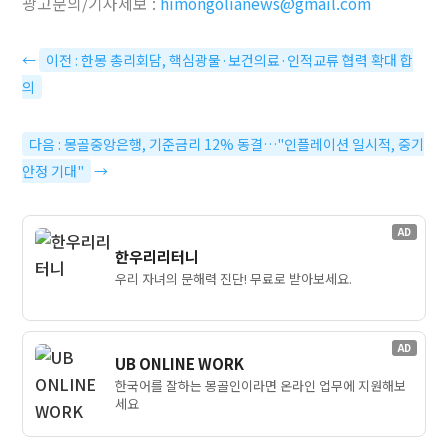
광고문의/기사제보 :
himongolianews@gmail.com
←
이전 : 한몽 총리회담, 핵심광물·보건의료·인적교류 협력 확대 합
의
다음 : 몽골중앙은행, 기준금리 12% 동결…"인플레이션 일시적, 중기
안정 기대"
→
AD
한우리리터니
우리 자녀의 문해력 진단! 무료로 받아보세요.
AD
UB ONLINE WORK
한국어를 잘하는 몽골인이라면 온라인 업무에 지원해보
세요