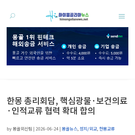
한몽 총리회담, 핵심광물·보건의료
·인적교류 협력 확대 합의
by
몽골외신팀
|
2026-06-24
|
몽골뉴스
,
정치/외교
,
한몽교류