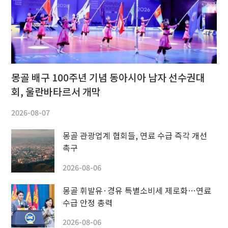
몽골 배구 100주년 기념 동아시아 남자 선수권대
회, 울란바타르서 개막
2026-08-07
몽골 관광업계 협회들, 연료 수급 즉각 개선
촉구
2026-08-06
몽골 휘발유·경유 특별소비세 제로화…연료
수급 안정 총력
2026-08-06