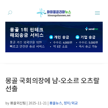
몽골 국회의장에 냠-오소르 오츠랄
선출
by
몽골외신팀
|
2025-11-21
|
몽골뉴스
,
정치/외교