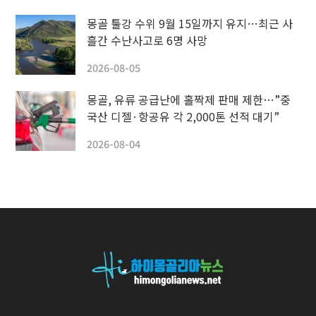
몽골 툴강 수위 9월 15일까지 유지…최근 사
흘간 수난사고로 6명 사망
2026-08-05
몽골, 유류 공급난에 홀짝제 판매 제한…”중
국산 디젤·항공유 각 2,000톤 선적 대기”
2026-08-04