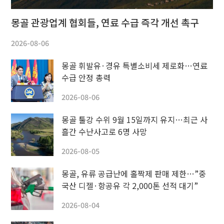
몽골 관광업계 협회들, 연료 수급 즉각 개선 촉구
2026-08-06
몽골 휘발유·경유 특별소비세 제로화…연료
수급 안정 총력
2026-08-06
몽골 툴강 수위 9월 15일까지 유지…최근 사
흘간 수난사고로 6명 사망
2026-08-05
몽골, 유류 공급난에 홀짝제 판매 제한…”중
국산 디젤·항공유 각 2,000톤 선적 대기”
2026-08-04