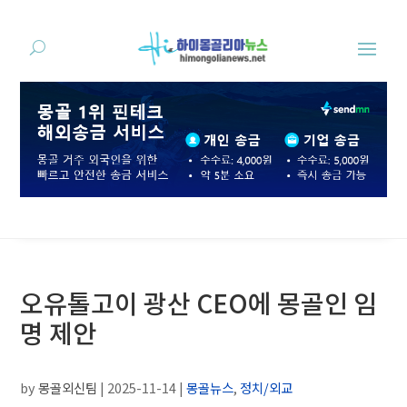
오유톨고이 광산 CEO에 몽골인 임
명 제안
by
몽골외신팀
|
2025-11-14
|
몽골뉴스
,
정치/외교