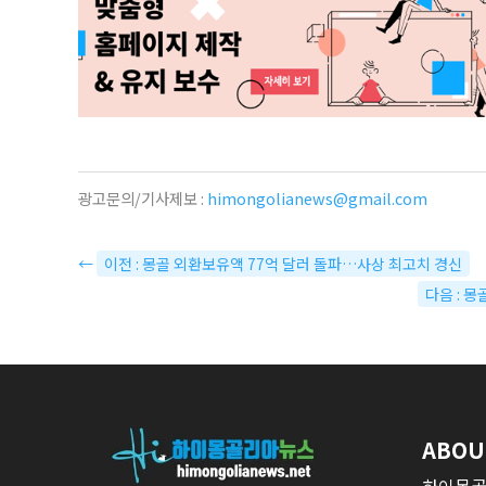
광고문의/기사제보 :
himongolianews@gmail.com
←
이전 : 몽골 외환보유액 77억 달러 돌파…사상 최고치 경신
다음 : 
ABOU
하이몽골