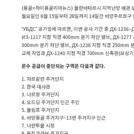
(몽골=하이몽골리아뉴스) 울란바타르시 지역난방 배관 보수
월요일인 6월 15일부터 28일까지 14일간 바양주르흐구
‘УБДС’ 공기업에 따르면, 이번 공사 기간 중 ДХ-1236~
ИЗ-1217 지점 직경 400mm 분기 차단 밸브, ДХ-1277
300mm 분기 차단 밸브, ДХ-1238 지점 직경 250mm 
교체 작업과 ДХ-1240 지점 직경 700mm 신축관(보상기
온수 공급이 중단되는 구역은 다음과 같다.
자르갈란 주거단지
한국 대사관
나르항 주거단지
오드딩 주거단지 인근 주민
올림프 주거단지
바양몽골 주거지구~13번 주거지구 인근
나란투울 시장
둔징가라브 주거지구