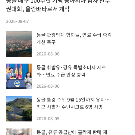
몽골 배구 100주년 기념 동아시아 남자 선수
권대회, 울란바타르서 개막
2026-08-07
몽골 관광업계 협회들, 연료 수급 즉각
개선 촉구
2026-08-06
몽골 휘발유·경유 특별소비세 제로
화…연료 수급 안정 총력
2026-08-06
몽골 툴강 수위 9월 15일까지 유지…
최근 사흘간 수난사고로 6명 사망
2026-08-05
몽골, 유류 공급난에 홀짝제 판매 제