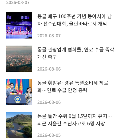
2026-08-07
몽골 배구 100주년 기념 동아시아 남
자 선수권대회, 울란바타르서 개막
2026-08-07
몽골 관광업계 협회들, 연료 수급 즉각
개선 촉구
2026-08-06
몽골 휘발유·경유 특별소비세 제로
화…연료 수급 안정 총력
2026-08-06
몽골 툴강 수위 9월 15일까지 유지…
최근 사흘간 수난사고로 6명 사망
2026-08-05