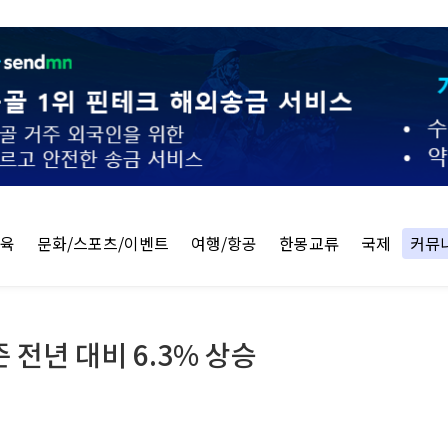
교육
문화/스포츠/이벤트
여행/항공
한몽교류
국제
커뮤
 전년 대비 6.3% 상승