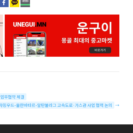
적 업무협약 체결
문…자밍우드-울란바타르-알탄불라그 고속도로·가스관 사업 협력 논의
→