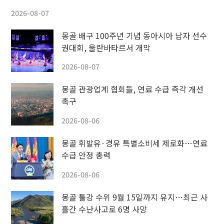
2026-08-07
몽골 배구 100주년 기념 동아시아 남자 선수
권대회, 울란바타르서 개막
2026-08-07
몽골 관광업계 협회들, 연료 수급 즉각 개선
촉구
2026-08-06
몽골 휘발유·경유 특별소비세 제로화…연료
수급 안정 총력
2026-08-06
몽골 툴강 수위 9월 15일까지 유지…최근 사
흘간 수난사고로 6명 사망